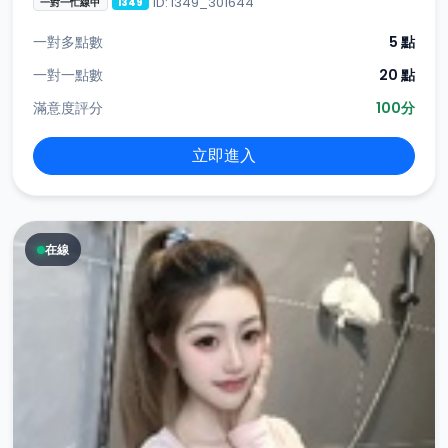
ID: i349_301644
一對一忙線中
i349
一對多點數
5 點
一對一點數
20 點
滿意度評分
100分
立即進入
在線