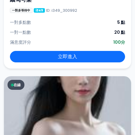
ID: i349_300992
一對多等待中
i349
一對多點數
5 點
一對一點數
20 點
滿意度評分
100分
立即進入
在線