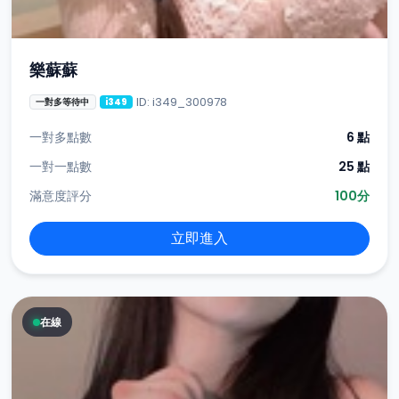
樂蘇蘇
ID: i349_300978
一對多等待中
i349
一對多點數
6 點
一對一點數
25 點
滿意度評分
100分
立即進入
在線