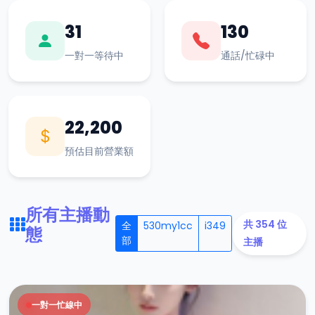
31
130
一對一等待中
通話/忙碌中
22,200
預估目前營業額
所有主播動
共 354 位
全
530my1cc
i349
態
部
主播
一對一忙線中