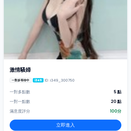
激情騷婦
ID: i349_300750
一對多等待中
i349
一對多點數
5 點
一對一點數
20 點
滿意度評分
100分
立即進入