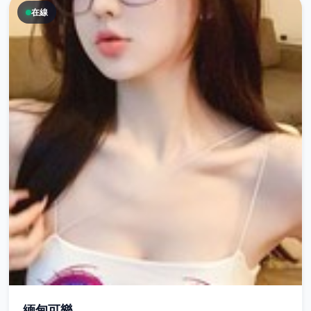
在線
緬甸可樂