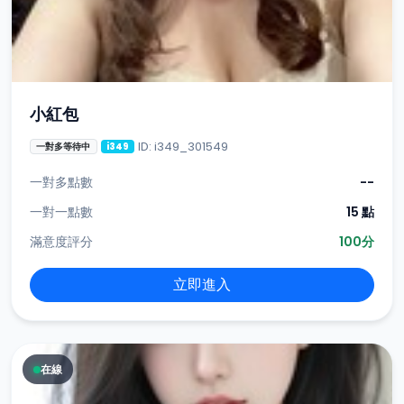
小紅包
ID: i349_301549
一對多等待中
i349
一對多點數
--
一對一點數
15 點
滿意度評分
100分
立即進入
在線