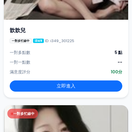
歆歆兒
ID: i349_301225
一對多忙線中
i349
一對多點數
5 點
一對一點數
--
滿意度評分
100分
立即進入
一對多忙線中