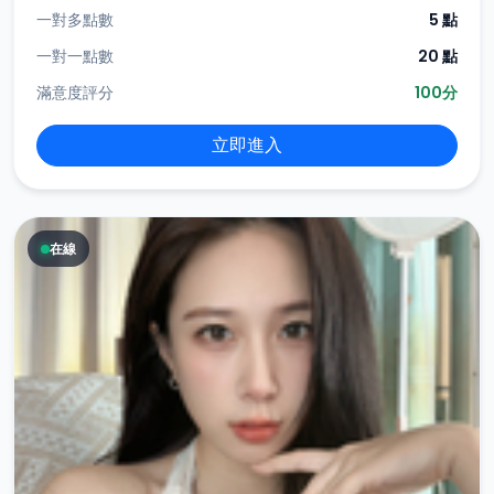
一對多點數
5 點
一對一點數
20 點
滿意度評分
100分
立即進入
在線