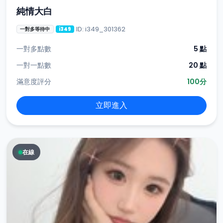
純情大白
ID: i349_301362
一對多等待中
i349
一對多點數
5 點
一對一點數
20 點
滿意度評分
100分
立即進入
在線