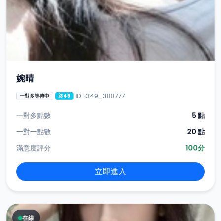
婉晴
ID: i349_300777
一對多等待中
i349
一對多點數
5 點
一對一點數
20 點
滿意度評分
100分
立即進入
在線