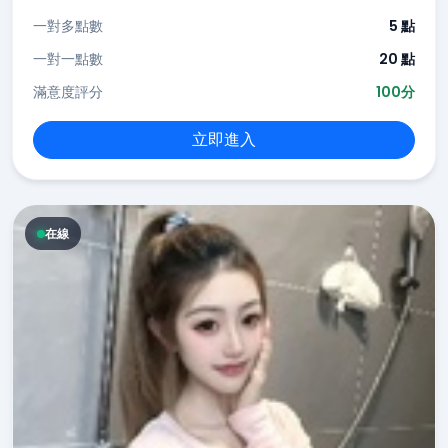
一對多點數
5 點
一對一點數
20 點
滿意度評分
100分
立即進入
在線