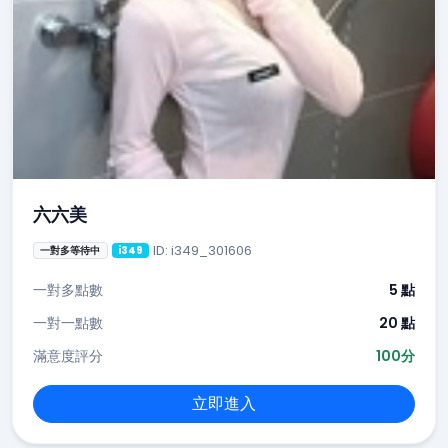
六六美
ID: i349_301606
一對多等待中
i349
一對多點數
5 點
一對一點數
20 點
滿意度評分
100分
立即進入