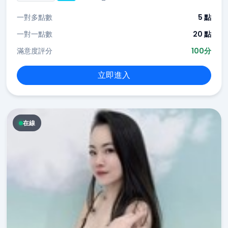
一對多點數
5 點
一對一點數
20 點
滿意度評分
100分
立即進入
在線