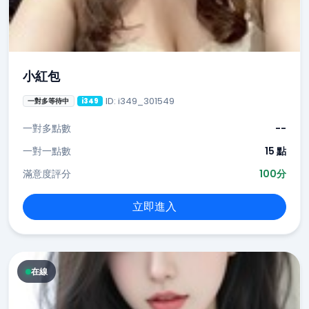
小紅包
ID: i349_301549
一對多等待中
i349
一對多點數
--
一對一點數
15 點
滿意度評分
100分
立即進入
在線