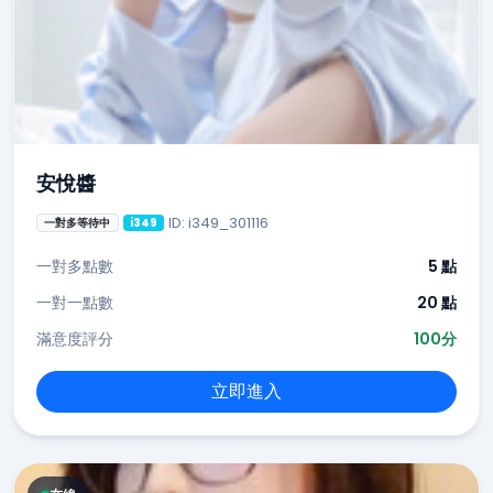
安悅醬
ID: i349_301116
一對多等待中
i349
一對多點數
5 點
一對一點數
20 點
滿意度評分
100分
立即進入