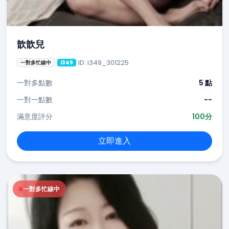
歆歆兒
ID: i349_301225
一對多忙線中
i349
一對多點數
5 點
一對一點數
--
滿意度評分
100分
立即進入
一對多忙線中