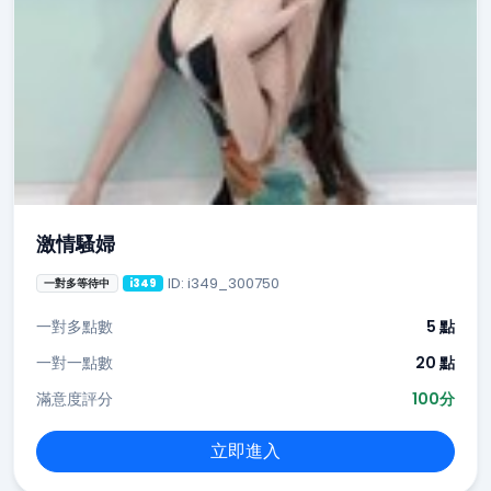
激情騷婦
ID: i349_300750
一對多等待中
i349
一對多點數
5 點
一對一點數
20 點
滿意度評分
100分
立即進入