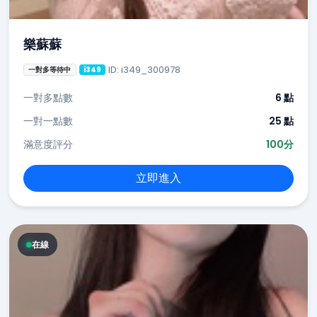
樂蘇蘇
ID: i349_300978
一對多等待中
i349
一對多點數
6 點
一對一點數
25 點
滿意度評分
100分
立即進入
在線