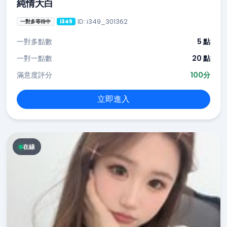
純情大白
ID: i349_301362
一對多等待中
i349
一對多點數
5 點
一對一點數
20 點
滿意度評分
100分
立即進入
在線