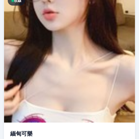
在線
緬甸可樂