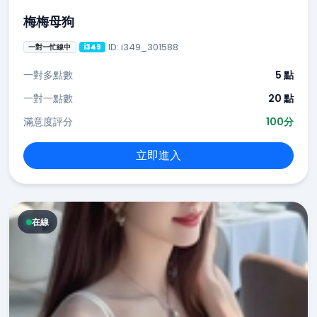
梅梅母狗
ID: i349_301588
一對一忙線中
i349
一對多點數
5 點
一對一點數
20 點
滿意度評分
100分
立即進入
在線