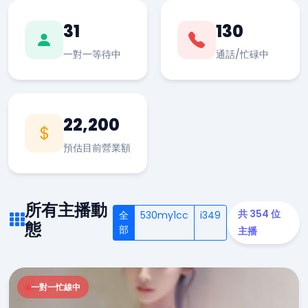
31
130
一對一等待中
通話/忙碌中
22,200
預估目前營業額
所有主播動
共 354 位
全
530my1cc
i349
態
部
主播
一對一忙線中