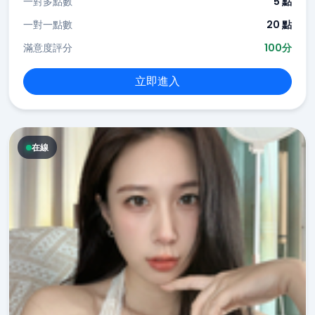
一對多點數
5 點
一對一點數
20 點
滿意度評分
100分
立即進入
在線