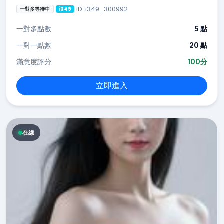
ID: i349_300992
一對多等待中
i349
一對多點數
5 點
一對一點數
20 點
滿意度評分
100分
立即進入
在線