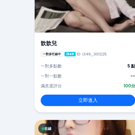
歆歆兒
ID: i349_301225
一對多忙線中
i349
一對多點數
5 
一對一點數
-
滿意度評分
100
立即進入
在線