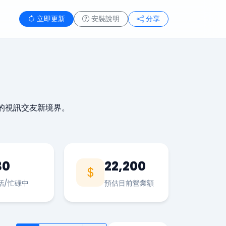
立即更新
安裝說明
分享
的視訊交友新境界。
30
22,200
話/忙碌中
預估目前營業額