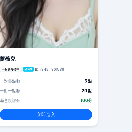
薔薇兒
ID: i349_301539
一對多等待中
i349
一對多點數
5 點
一對一點數
20 點
滿意度評分
100分
立即進入