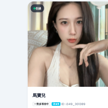
在線
馬寶兒
ID: i349_301389
一對多等待中
i349