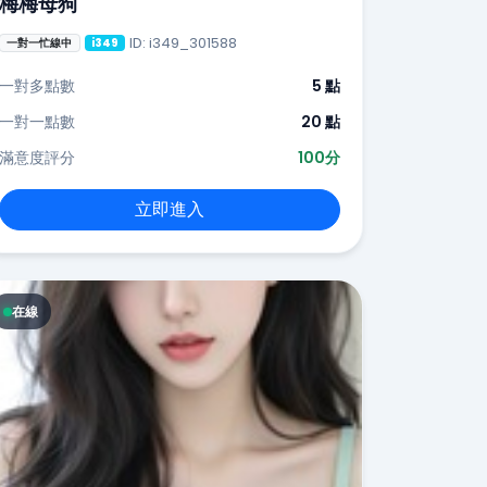
梅梅母狗
ID: i349_301588
一對一忙線中
i349
一對多點數
5 點
一對一點數
20 點
滿意度評分
100分
立即進入
在線