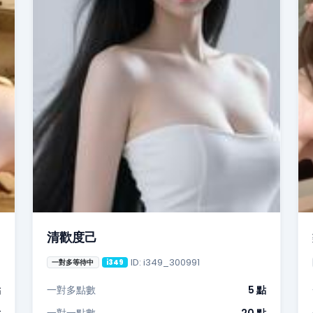
清歡度己
ID: i349_300991
一對多等待中
i349
點
一對多點數
5 點