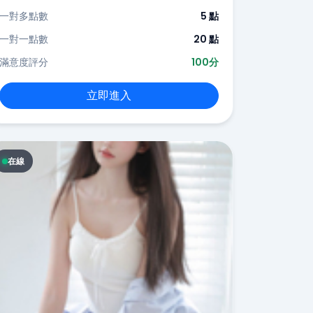
一對多點數
5 點
一對一點數
20 點
滿意度評分
100分
立即進入
在線