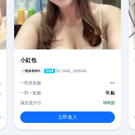
小紅包
ID: i349_301549
一對多等待中
i349
點
一對多點數
--
點
一對一點數
15 點
分
滿意度評分
100分
立即進入