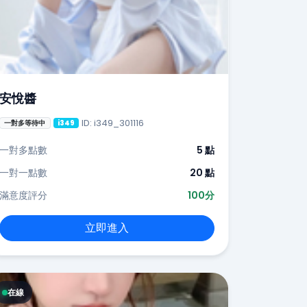
安悅醬
ID: i349_301116
一對多等待中
i349
一對多點數
5 點
一對一點數
20 點
滿意度評分
100分
立即進入
在線