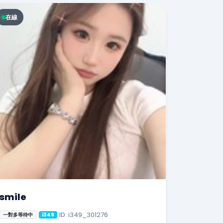
在線
smile
ID: i349_301276
一對多等待中
i349