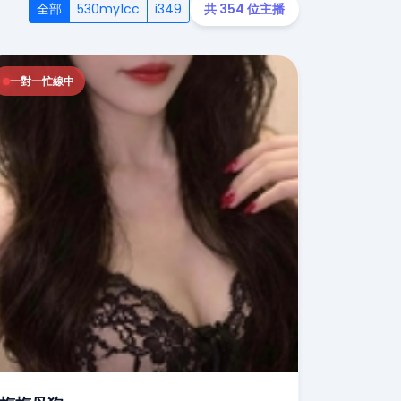
全部
530my1cc
i349
共 354 位主播
一對一忙線中