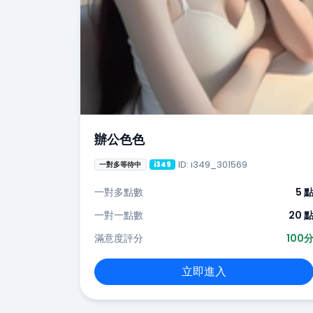
辦公色色
ID: i349_301569
一對多等待中
i349
一對多點數
5 
一對一點數
20 
滿意度評分
100
立即進入