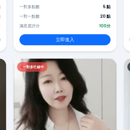
點
一對多點數
5 點
點
一對一點數
20 點
分
滿意度評分
100分
立即進入
一對多忙線中