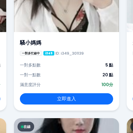
騷小媽媽
ID: i349_301139
一對多忙線中
i349
點
一對多點數
5 點
-
一對一點數
20 點
分
滿意度評分
100分
立即進入
在線