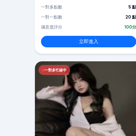
一對多點數
5 
一對一點數
20 
滿意度評分
100
立即進入
一對多忙線中