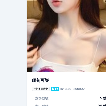
緬甸可樂
ID: i349_300992
一對多等待中
i349
一對多點數
5 