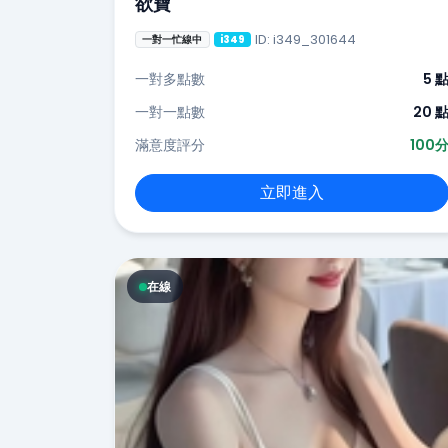
欲寶
ID: i349_301644
一對一忙線中
i349
一對多點數
5 
一對一點數
20 
滿意度評分
100
立即進入
在線