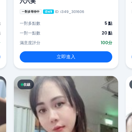
六六美
ID: i349_301606
一對多等待中
i349
點
一對多點數
5 點
點
一對一點數
20 點
分
滿意度評分
100分
立即進入
在線