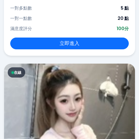
一對多點數
5 點
一對一點數
20 點
滿意度評分
100分
立即進入
在線