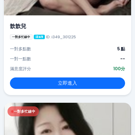
歆歆兒
ID: i349_301225
一對多忙線中
i349
一對多點數
5 點
一對一點數
--
滿意度評分
100分
立即進入
一對多忙線中