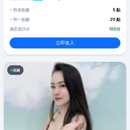
一對多點數
5 點
一對一點數
20 點
滿意度評分
100分
立即進入
在線