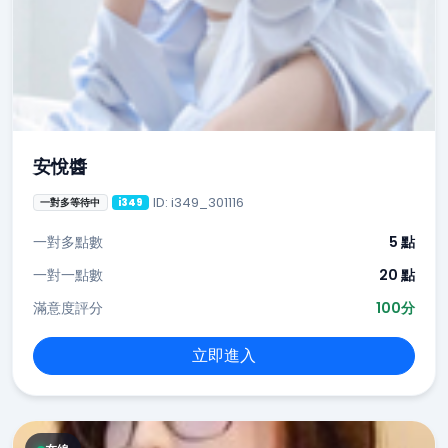
安悅醬
ID: i349_301116
一對多等待中
i349
一對多點數
5 點
一對一點數
20 點
滿意度評分
100分
立即進入