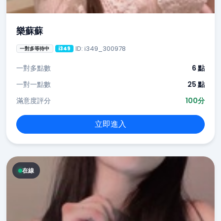
樂蘇蘇
ID: i349_300978
一對多等待中
i349
一對多點數
6 點
一對一點數
25 點
滿意度評分
100分
立即進入
在線