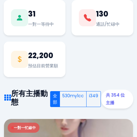
31
130
一對一等待中
通話/忙碌中
22,200
預估目前營業額
所有主播動
共 354 位
全
530my1cc
i349
態
部
主播
一對一忙線中