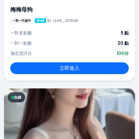
梅梅母狗
ID: i349_301588
一對一忙線中
i349
一對多點數
5 點
一對一點數
20 點
滿意度評分
100分
立即進入
在線