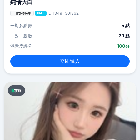
純情大白
ID: i349_301362
一對多等待中
i349
一對多點數
5 點
一對一點數
20 點
滿意度評分
100分
立即進入
在線