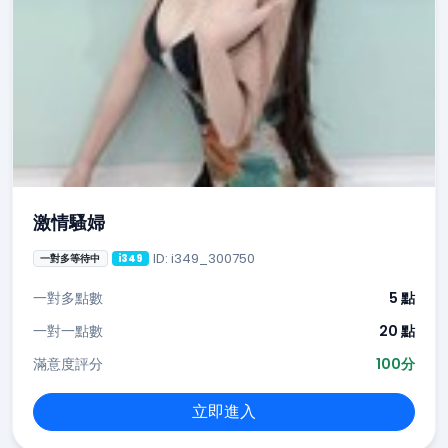
激情騷婦
ID: i349_300750
一對多等待中
i349
一對多點數
5 點
一對一點數
20 點
滿意度評分
100分
立即進入