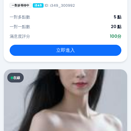
ID: i349_300992
一對多等待中
i349
一對多點數
5 點
一對一點數
20 點
滿意度評分
100分
立即進入
在線