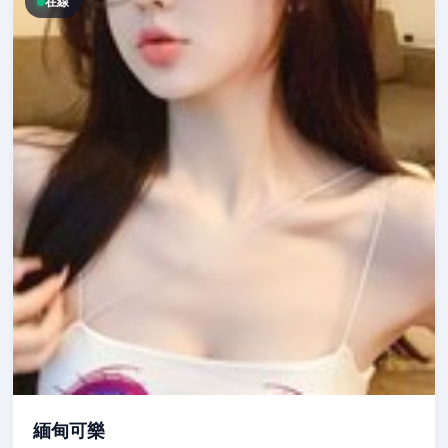
在線
緬甸可樂