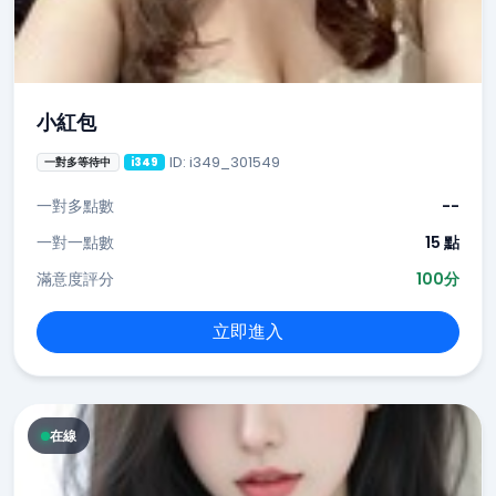
小紅包
ID: i349_301549
一對多等待中
i349
一對多點數
--
一對一點數
15 點
滿意度評分
100分
立即進入
在線