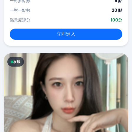
一對多點數
5 點
一對一點數
20 點
滿意度評分
100分
立即進入
在線