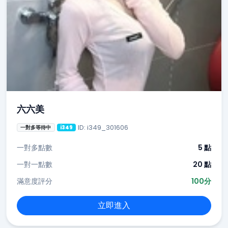
六六美
ID: i349_301606
一對多等待中
i349
一對多點數
5 點
一對一點數
20 點
滿意度評分
100分
立即進入