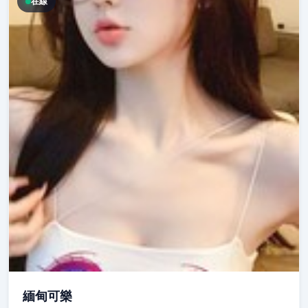
在線
緬甸可樂