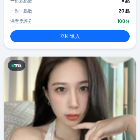
一對多點數
5 點
一對一點數
20 點
滿意度評分
100分
立即進入
在線