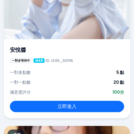
安悅醬
ID: i349_301116
一對多等待中
i349
一對多點數
5 點
一對一點數
20 點
滿意度評分
100分
立即進入