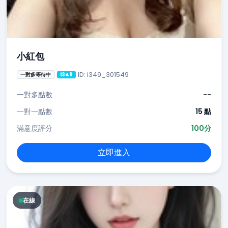
小紅包
ID: i349_301549
一對多等待中
i349
一對多點數
--
一對一點數
15 點
滿意度評分
100分
立即進入
在線