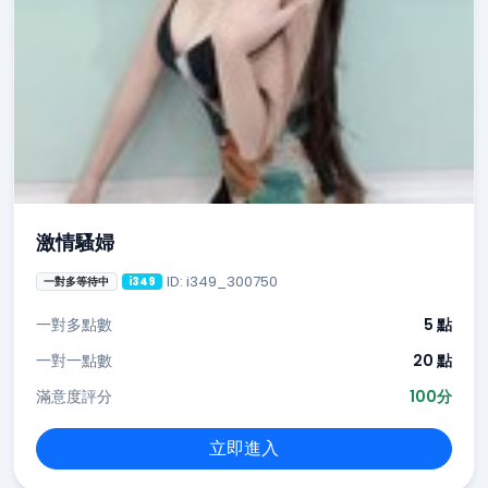
激情騷婦
ID: i349_300750
一對多等待中
i349
一對多點數
5 點
一對一點數
20 點
滿意度評分
100分
立即進入