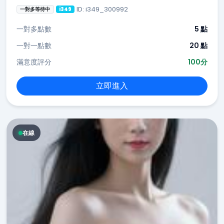
ID: i349_300992
一對多等待中
i349
一對多點數
5 點
一對一點數
20 點
滿意度評分
100分
立即進入
在線