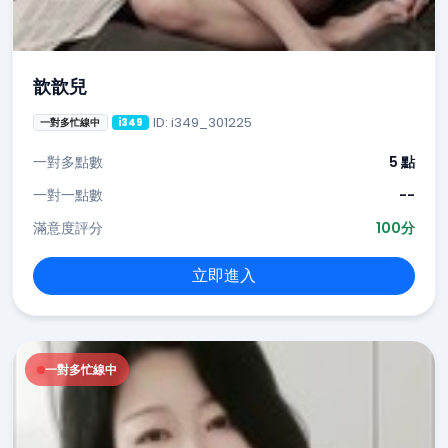
歆歆兒
ID: i349_301225
一對多忙線中
i349
一對多點數
5 點
一對一點數
--
滿意度評分
100分
立即進入
一對多忙線中