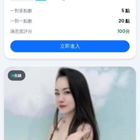
一對多點數
5 點
一對一點數
20 點
滿意度評分
100分
立即進入
在線