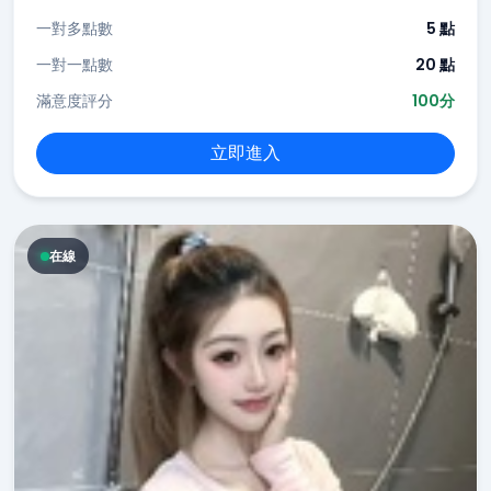
一對多點數
5 點
一對一點數
20 點
滿意度評分
100分
立即進入
在線