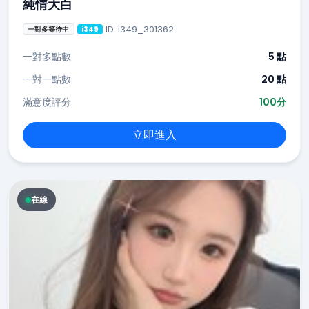
純情大白
ID: i349_301362
一對多等待中
i349
一對多點數
5 點
一對一點數
20 點
滿意度評分
100分
立即進入
在線