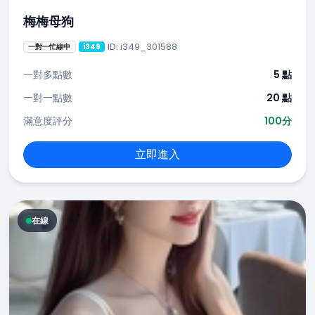
梅梅母狗
ID: i349_301588
一對一忙線中
i349
一對多點數
5 點
一對一點數
20 點
滿意度評分
100分
立即進入
在線