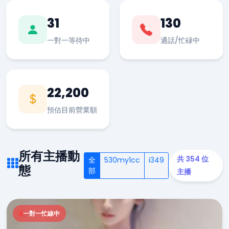
31
130
一對一等待中
通話/忙碌中
22,200
預估目前營業額
所有主播動
共 354 位
全
530my1cc
i349
態
部
主播
一對一忙線中