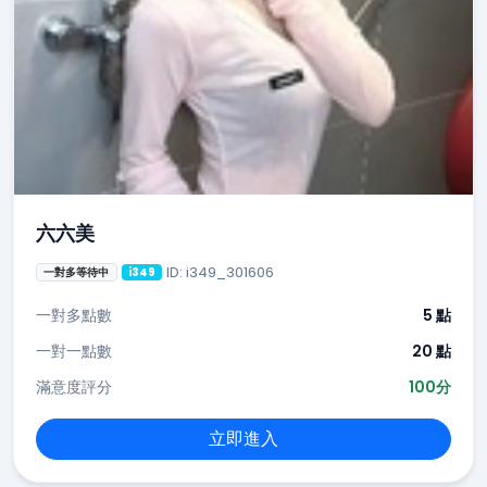
六六美
ID: i349_301606
一對多等待中
i349
一對多點數
5 點
一對一點數
20 點
滿意度評分
100分
立即進入