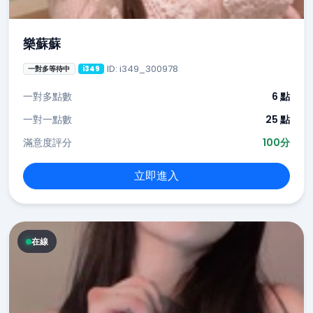
樂蘇蘇
ID: i349_300978
一對多等待中
i349
一對多點數
6 點
一對一點數
25 點
滿意度評分
100分
立即進入
在線