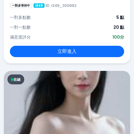
ID: i349_300992
一對多等待中
i349
一對多點數
5 點
一對一點數
20 點
滿意度評分
100分
立即進入
在線