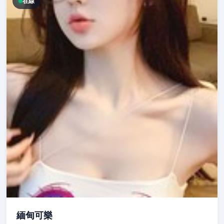
在線
緬甸可樂