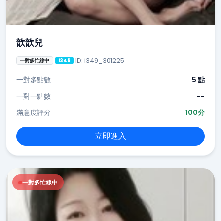
歆歆兒
ID: i349_301225
一對多忙線中
i349
一對多點數
5 點
一對一點數
--
滿意度評分
100分
立即進入
一對多忙線中