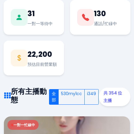
31
130
一對一等待中
通話/忙碌中
22,200
預估目前營業額
所有主播動
共 354 位
全
530my1cc
i349
態
部
主播
一對一忙線中