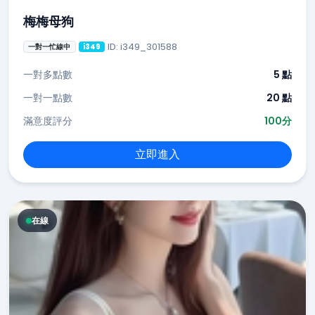
梅梅母狗
ID: i349_301588
一對一忙線中
i349
一對多點數
5 點
一對一點數
20 點
滿意度評分
100分
立即進入
在線