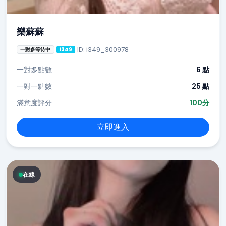
樂蘇蘇
ID: i349_300978
一對多等待中
i349
一對多點數
6 點
一對一點數
25 點
滿意度評分
100分
立即進入
在線