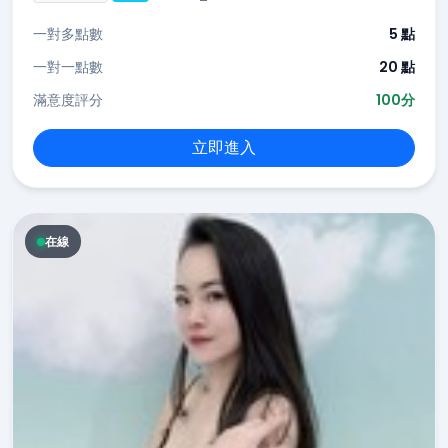
一對多點數
5 點
一對一點數
20 點
滿意度評分
100分
立即進入
在線