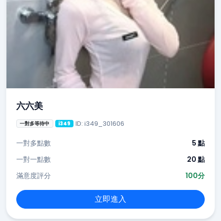
六六美
ID: i349_301606
一對多等待中
i349
一對多點數
5 點
一對一點數
20 點
滿意度評分
100分
立即進入