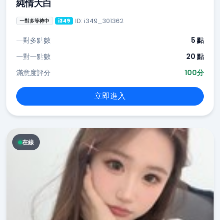
純情大白
ID: i349_301362
一對多等待中
i349
一對多點數
5 點
一對一點數
20 點
滿意度評分
100分
立即進入
在線