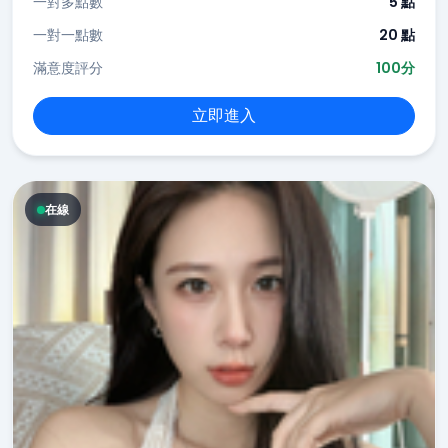
一對多點數
5 點
一對一點數
20 點
滿意度評分
100分
立即進入
在線