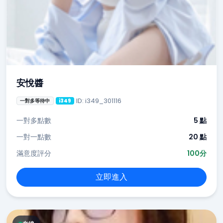
安悅醬
ID: i349_301116
一對多等待中
i349
一對多點數
5 點
一對一點數
20 點
滿意度評分
100分
立即進入