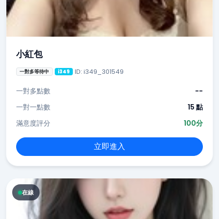
小紅包
ID: i349_301549
一對多等待中
i349
一對多點數
--
一對一點數
15 點
滿意度評分
100分
立即進入
在線