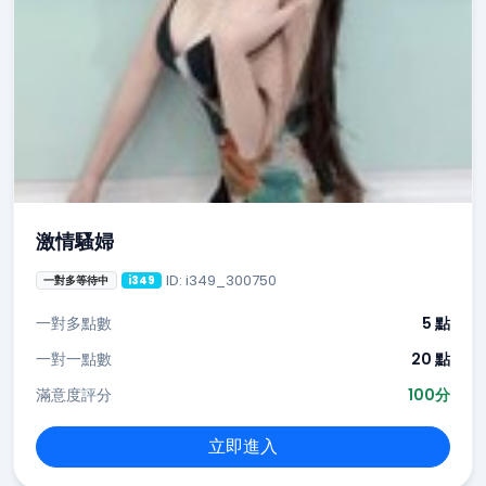
激情騷婦
ID: i349_300750
一對多等待中
i349
一對多點數
5 點
一對一點數
20 點
滿意度評分
100分
立即進入