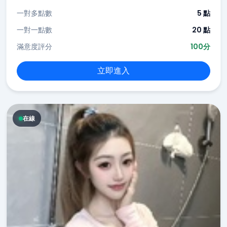
一對多點數
5 點
一對一點數
20 點
滿意度評分
100分
立即進入
在線