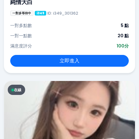
純情大白
ID: i349_301362
一對多等待中
i349
一對多點數
5 點
一對一點數
20 點
滿意度評分
100分
立即進入
在線