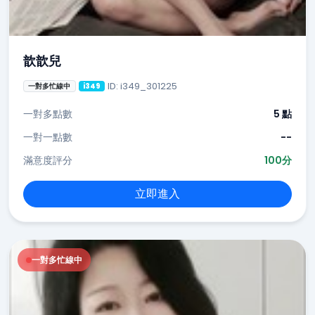
歆歆兒
ID: i349_301225
一對多忙線中
i349
一對多點數
5 點
一對一點數
--
滿意度評分
100分
立即進入
一對多忙線中