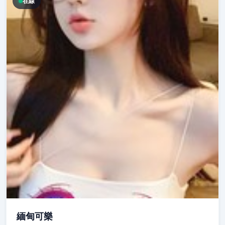
在線
緬甸可樂