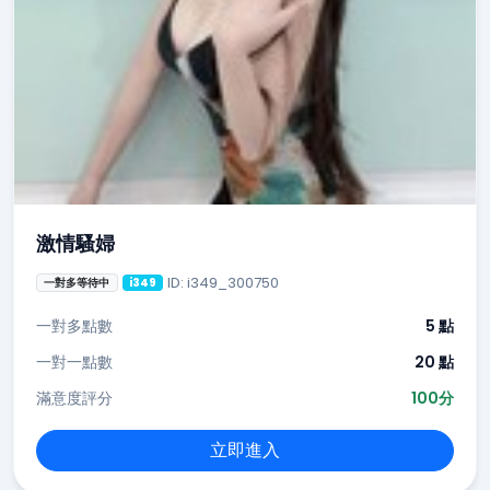
激情騷婦
ID: i349_300750
一對多等待中
i349
一對多點數
5 點
一對一點數
20 點
滿意度評分
100分
立即進入