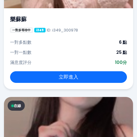
樂蘇蘇
ID: i349_300978
一對多等待中
i349
一對多點數
6 點
一對一點數
25 點
滿意度評分
100分
立即進入
在線