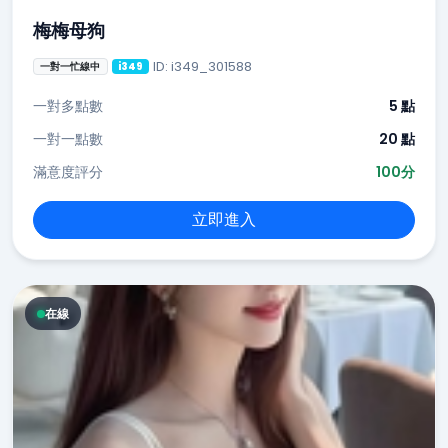
梅梅母狗
ID: i349_301588
一對一忙線中
i349
一對多點數
5 點
一對一點數
20 點
滿意度評分
100分
立即進入
在線