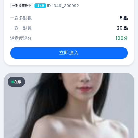
ID: i349_300992
一對多等待中
i349
一對多點數
5 點
一對一點數
20 點
滿意度評分
100分
立即進入
在線