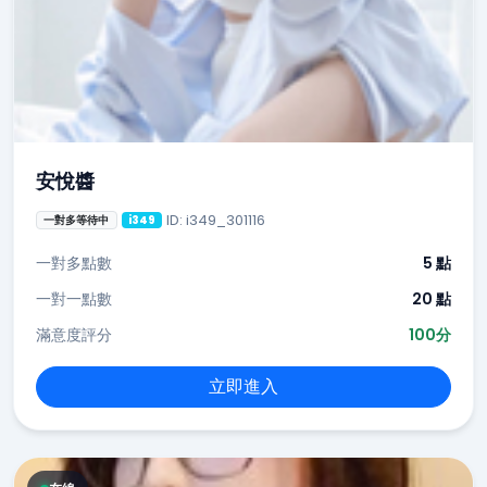
安悅醬
ID: i349_301116
一對多等待中
i349
一對多點數
5 點
一對一點數
20 點
滿意度評分
100分
立即進入