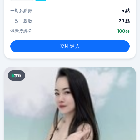
一對多點數
5 點
一對一點數
20 點
滿意度評分
100分
立即進入
在線