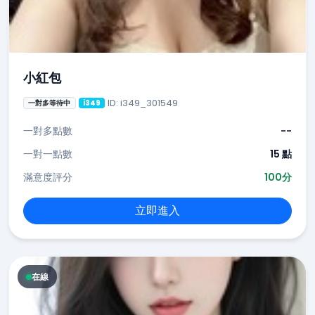
小紅包
ID: i349_301549
一對多等待中
i349
一對多點數
--
一對一點數
15 點
滿意度評分
100分
立即進入
在線