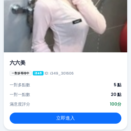
六六美
ID: i349_301606
一對多等待中
i349
一對多點數
5 點
一對一點數
20 點
滿意度評分
100分
立即進入