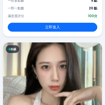
一對多點數
5 點
一對一點數
20 點
滿意度評分
100分
立即進入
在線