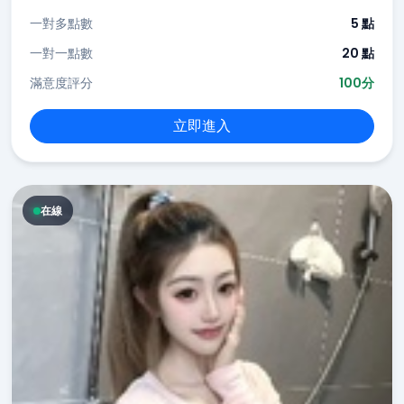
一對多點數
5 點
一對一點數
20 點
滿意度評分
100分
立即進入
在線