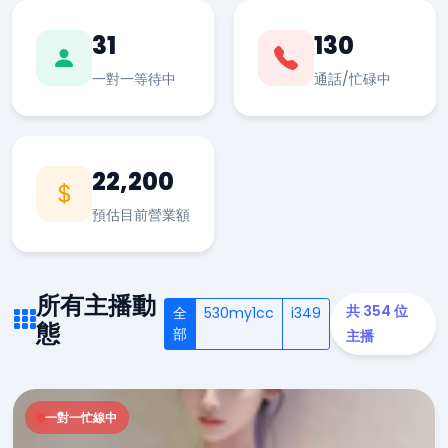
31
130
一對一等待中
通話/忙碌中
22,200
預估目前營業額
所有主播動
共 354 位
全
530my1cc
i349
態
部
主播
一對一忙線中