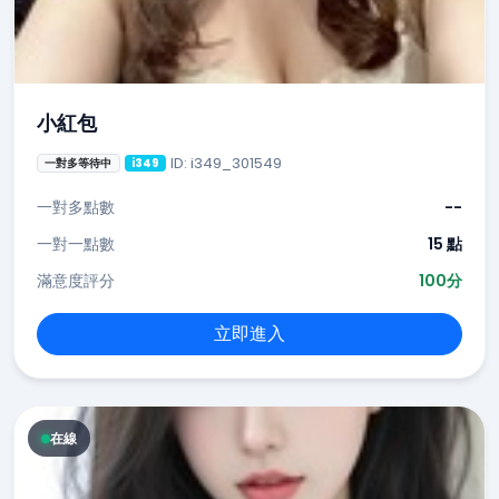
小紅包
ID: i349_301549
一對多等待中
i349
一對多點數
--
一對一點數
15 點
滿意度評分
100分
立即進入
在線