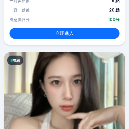
一對多點數
5 點
一對一點數
20 點
滿意度評分
100分
立即進入
在線