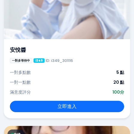
安悅醬
ID: i349_301116
一對多等待中
i349
一對多點數
5 點
一對一點數
20 點
滿意度評分
100分
立即進入