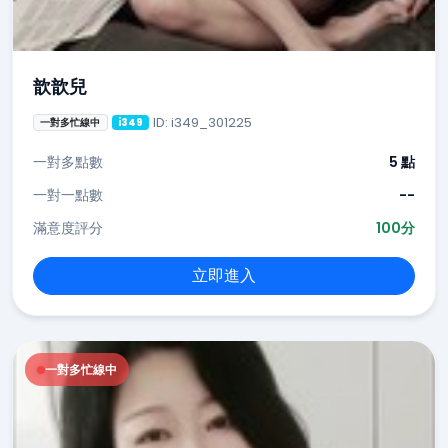
歆歆兒
ID: i349_301225
一對多忙線中
i349
一對多點數
5 點
一對一點數
--
滿意度評分
100分
立即進入
一對多忙線中