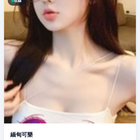
在線
緬甸可樂