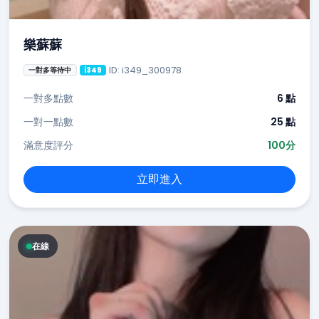
樂蘇蘇
ID: i349_300978
一對多等待中
i349
一對多點數
6 點
一對一點數
25 點
滿意度評分
100分
立即進入
在線