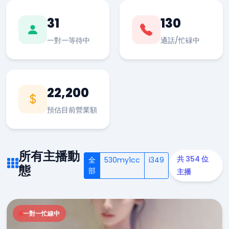
31
130
一對一等待中
通話/忙碌中
22,200
預估目前營業額
所有主播動
共 354 位
全
530my1cc
i349
態
部
主播
一對一忙線中