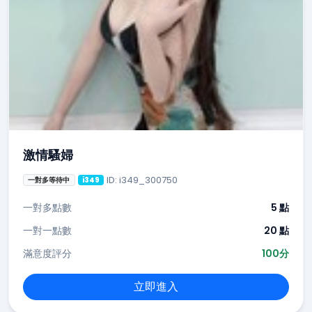
激情騷婦
ID: i349_300750
一對多等待中
i349
一對多點數
5 點
一對一點數
20 點
滿意度評分
100分
立即進入