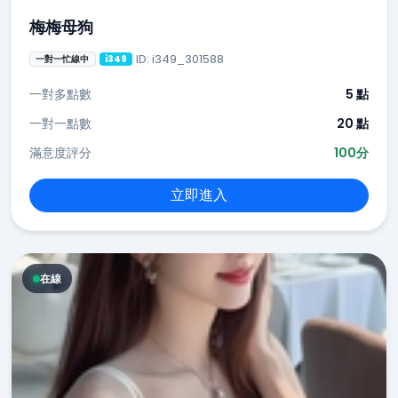
梅梅母狗
ID: i349_301588
一對一忙線中
i349
一對多點數
5 點
一對一點數
20 點
滿意度評分
100分
立即進入
在線