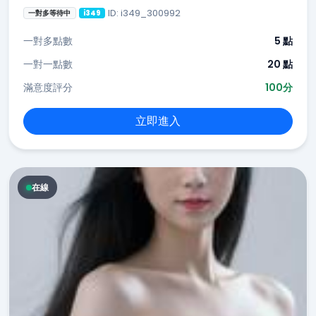
ID: i349_300992
一對多等待中
i349
一對多點數
5 點
一對一點數
20 點
滿意度評分
100分
立即進入
在線