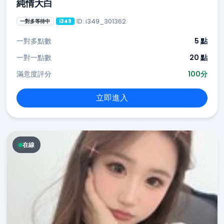
純情大白
ID: i349_301362
一對多等待中
i349
一對多點數
5 點
一對一點數
20 點
滿意度評分
100分
立即進入
在線