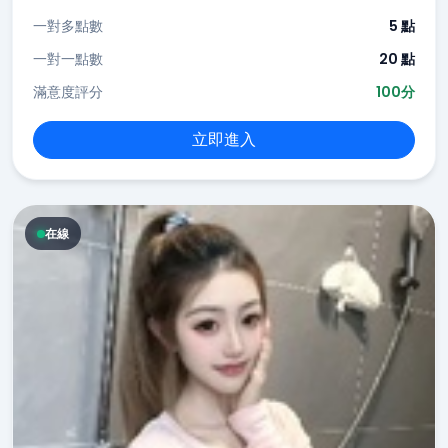
一對多點數
5 點
一對一點數
20 點
滿意度評分
100分
立即進入
在線