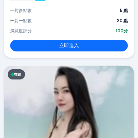
一對多點數
5 點
一對一點數
20 點
滿意度評分
100分
立即進入
在線