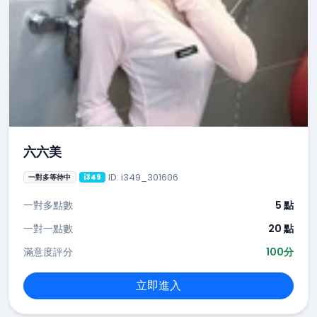
六六美
ID: i349_301606
一對多等待中
i349
一對多點數
5 點
一對一點數
20 點
滿意度評分
100分
立即進入