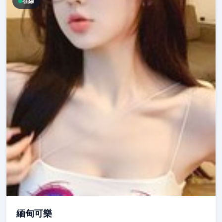
在線
緬甸可樂