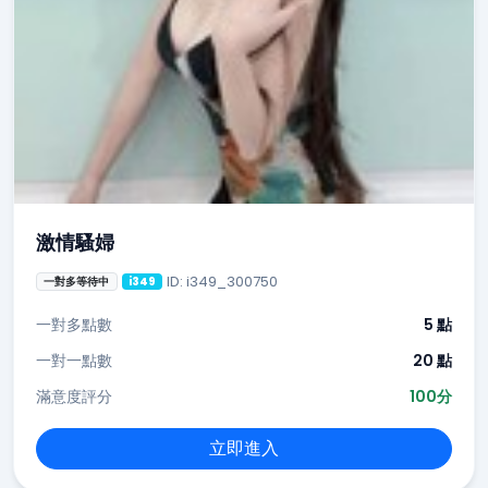
激情騷婦
ID: i349_300750
一對多等待中
i349
一對多點數
5 點
一對一點數
20 點
滿意度評分
100分
立即進入