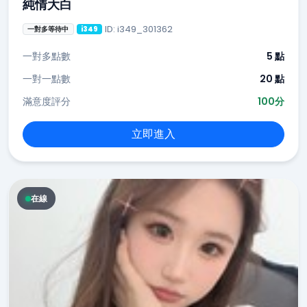
純情大白
ID: i349_301362
一對多等待中
i349
一對多點數
5 點
一對一點數
20 點
滿意度評分
100分
立即進入
在線