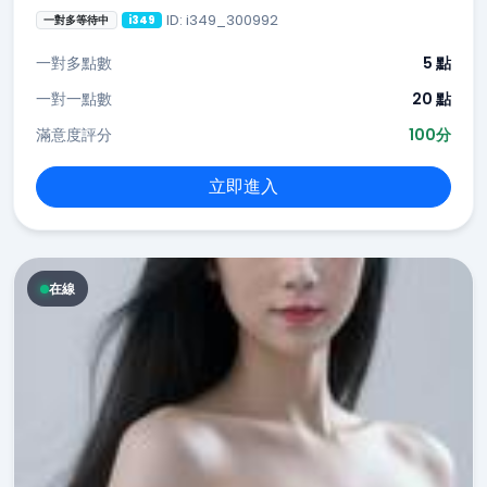
ID: i349_300992
一對多等待中
i349
一對多點數
5 點
一對一點數
20 點
滿意度評分
100分
立即進入
在線