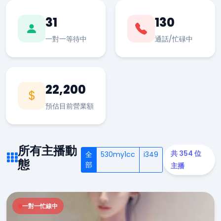
31
130
一對一等待中
通話/忙碌中
22,200
預估目前營業額
所有主播動
共 354 位
全
530my1cc
i349
態
部
主播
一對一忙線中