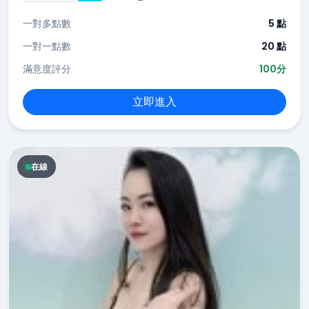
一對多點數
5 點
一對一點數
20 點
滿意度評分
100分
立即進入
在線