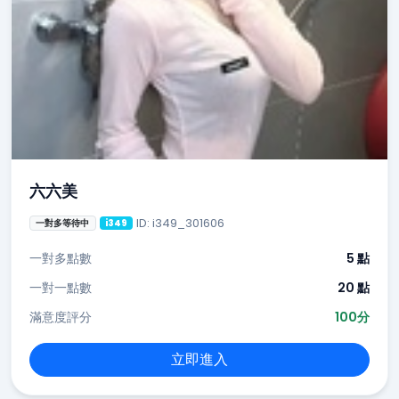
六六美
ID: i349_301606
一對多等待中
i349
一對多點數
5 點
一對一點數
20 點
滿意度評分
100分
立即進入