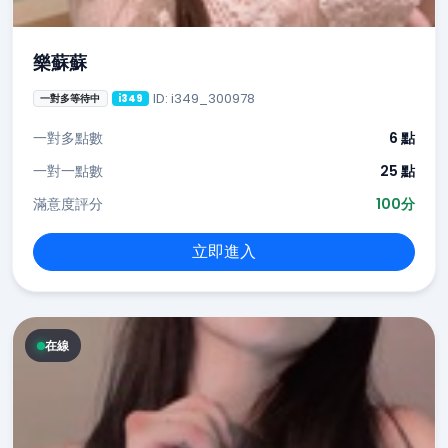
樂蘇蘇
ID: i349_300978
一對多等待中
i349
一對多點數
6 點
一對一點數
25 點
滿意度評分
100分
立即進入
在線