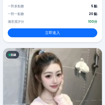
一對多點數
5 點
一對一點數
20 點
滿意度評分
100分
立即進入
在線