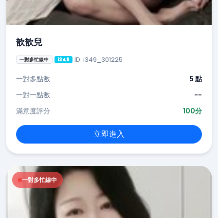
歆歆兒
ID: i349_301225
一對多忙線中
i349
一對多點數
5 點
一對一點數
--
滿意度評分
100分
立即進入
一對多忙線中