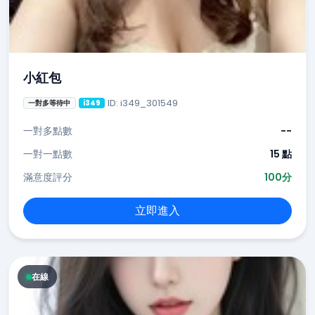
小紅包
ID: i349_301549
一對多等待中
i349
一對多點數
--
一對一點數
15 點
滿意度評分
100分
立即進入
在線