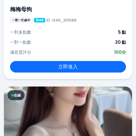
梅梅母狗
ID: i349_301588
一對一忙線中
i349
一對多點數
5 點
一對一點數
20 點
滿意度評分
100分
立即進入
在線