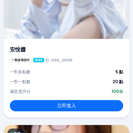
安悅醬
ID: i349_301116
一對多等待中
i349
一對多點數
5 點
一對一點數
20 點
滿意度評分
100分
立即進入