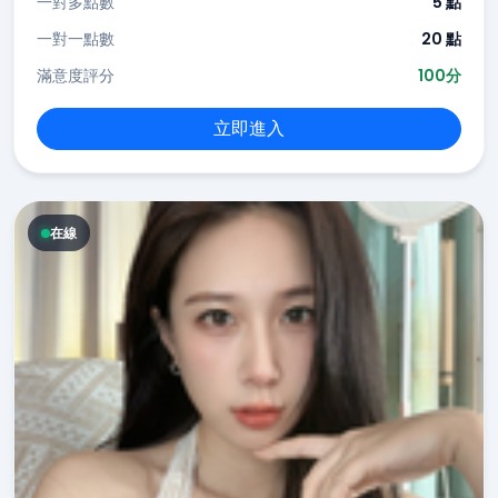
一對多點數
5 點
一對一點數
20 點
滿意度評分
100分
立即進入
在線