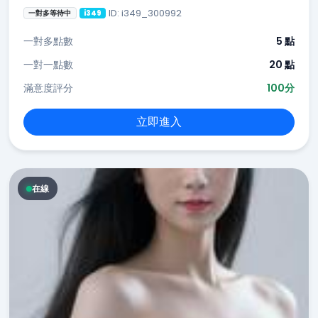
ID: i349_300992
一對多等待中
i349
一對多點數
5 點
一對一點數
20 點
滿意度評分
100分
立即進入
在線