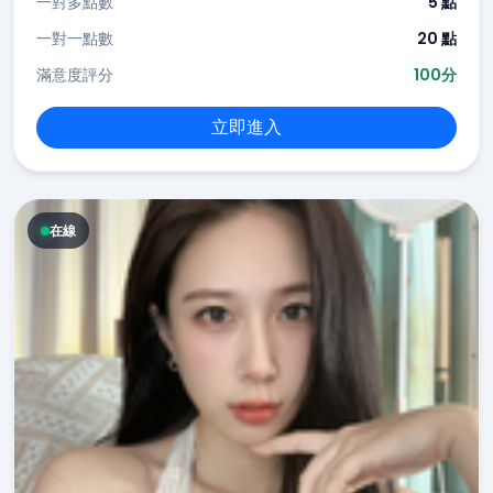
一對多點數
5 點
一對一點數
20 點
滿意度評分
100分
立即進入
在線