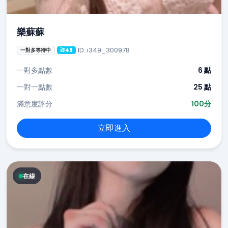
樂蘇蘇
ID: i349_300978
一對多等待中
i349
一對多點數
6 點
一對一點數
25 點
滿意度評分
100分
立即進入
在線