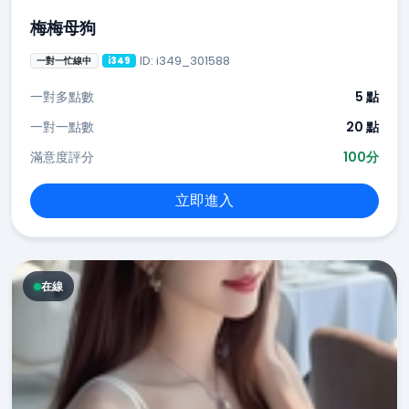
梅梅母狗
ID: i349_301588
一對一忙線中
i349
一對多點數
5 點
一對一點數
20 點
滿意度評分
100分
立即進入
在線