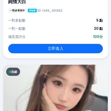
純情大白
ID: i349_301362
一對多等待中
i349
一對多點數
5 點
一對一點數
20 點
滿意度評分
100分
立即進入
在線