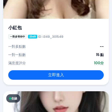
小紅包
ID: i349_301549
一對多等待中
i349
一對多點數
--
一對一點數
15 點
滿意度評分
100分
立即進入
在線