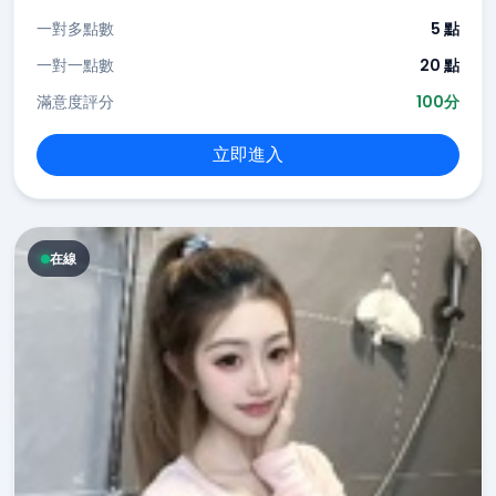
一對多點數
5 點
一對一點數
20 點
滿意度評分
100分
立即進入
在線