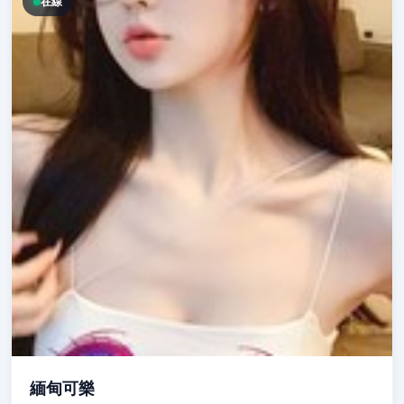
在線
緬甸可樂