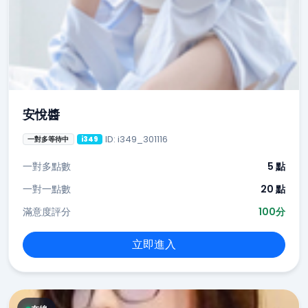
安悅醬
ID: i349_301116
一對多等待中
i349
一對多點數
5 點
一對一點數
20 點
滿意度評分
100分
立即進入