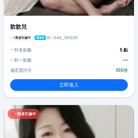
歆歆兒
ID: i349_301225
一對多忙線中
i349
一對多點數
5 點
一對一點數
--
滿意度評分
100分
立即進入
一對多忙線中