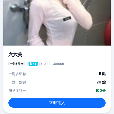
六六美
ID: i349_301606
一對多等待中
i349
一對多點數
5 點
一對一點數
20 點
滿意度評分
100分
立即進入