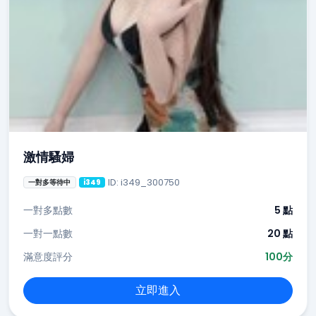
激情騷婦
ID: i349_300750
一對多等待中
i349
一對多點數
5 點
一對一點數
20 點
滿意度評分
100分
立即進入