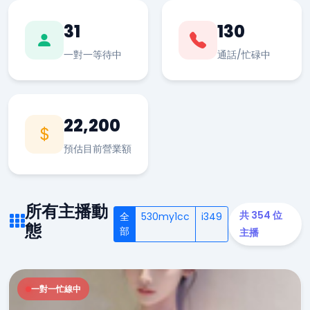
31
130
一對一等待中
通話/忙碌中
22,200
預估目前營業額
所有主播動
共 354 位
全
530my1cc
i349
態
部
主播
一對一忙線中