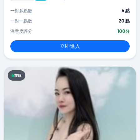
一對多點數
5 點
一對一點數
20 點
滿意度評分
100分
立即進入
在線