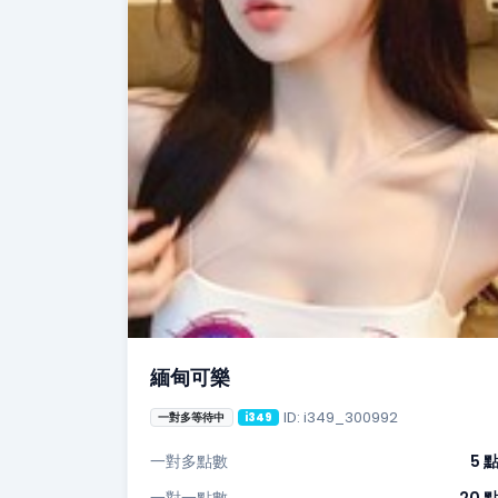
緬甸可樂
ID: i349_300992
一對多等待中
i349
一對多點數
5 