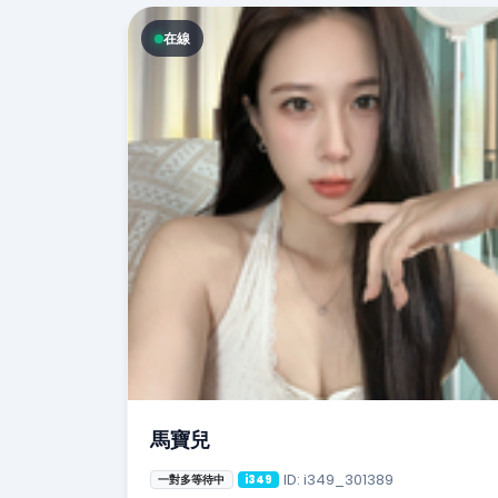
在線
馬寶兒
ID: i349_301389
一對多等待中
i349