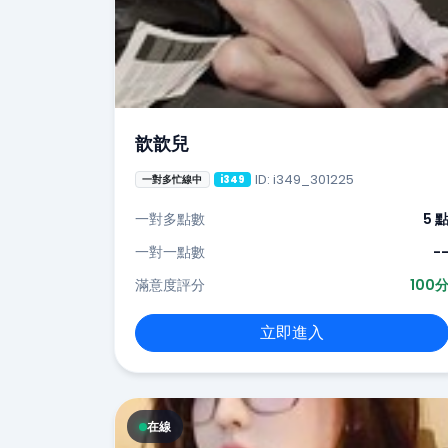
歆歆兒
ID: i349_301225
一對多忙線中
i349
一對多點數
5 
一對一點數
-
滿意度評分
100
立即進入
在線