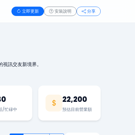
立即更新
安裝說明
分享
的視訊交友新境界。
30
22,200
話/忙碌中
預估目前營業額