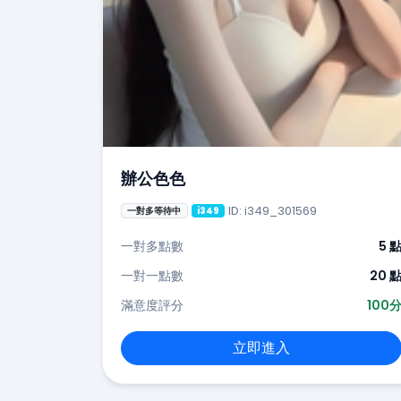
辦公色色
ID: i349_301569
一對多等待中
i349
一對多點數
5 
一對一點數
20 
滿意度評分
100
立即進入