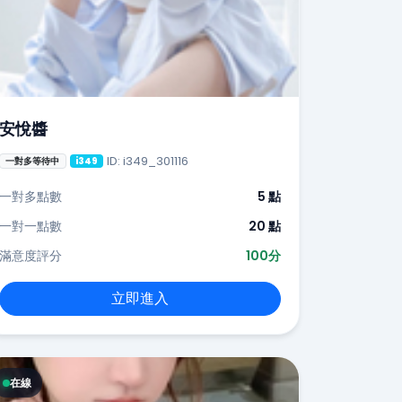
安悅醬
ID: i349_301116
一對多等待中
i349
一對多點數
5 點
一對一點數
20 點
滿意度評分
100分
立即進入
在線