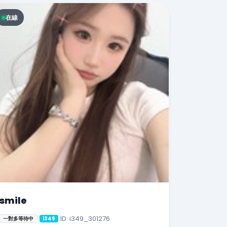
在線
smile
ID: i349_301276
一對多等待中
i349