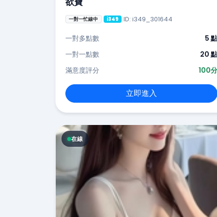
欲寶
ID: i349_301644
一對一忙線中
i349
一對多點數
5 
一對一點數
20 
滿意度評分
100
立即進入
在線