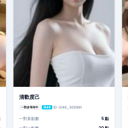
清歡度己
ID: i349_300991
一對多等待中
i349
點
一對多點數
5 點