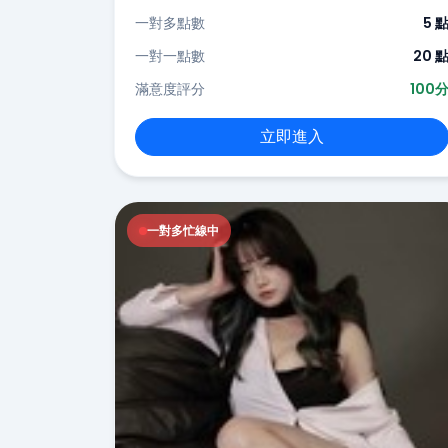
一對多點數
5 
一對一點數
20 
滿意度評分
100
立即進入
一對多忙線中