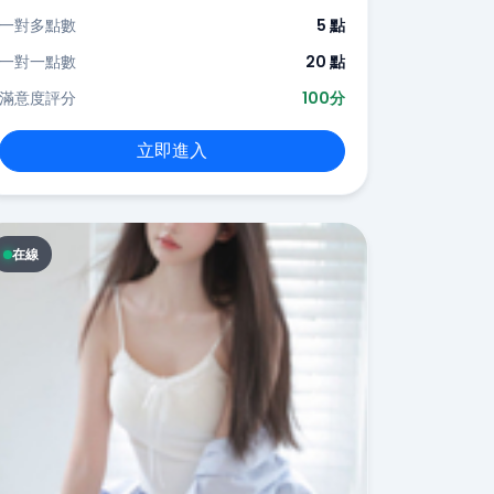
一對多點數
5 點
一對一點數
20 點
滿意度評分
100分
立即進入
在線