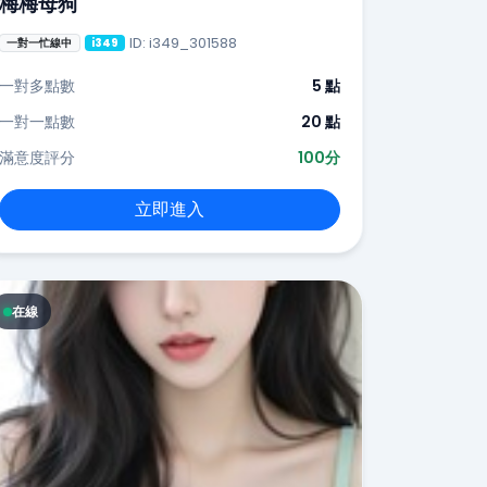
梅梅母狗
ID: i349_301588
一對一忙線中
i349
一對多點數
5 點
一對一點數
20 點
滿意度評分
100分
立即進入
在線