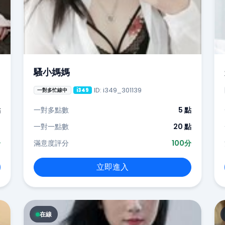
騷小媽媽
ID: i349_301139
一對多忙線中
i349
點
一對多點數
5 點
-
一對一點數
20 點
分
滿意度評分
100分
立即進入
在線