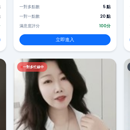
點
一對多點數
5 點
點
一對一點數
20 點
分
滿意度評分
100分
立即進入
一對多忙線中