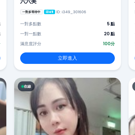
六六美
ID: i349_301606
一對多等待中
i349
點
一對多點數
5 點
點
一對一點數
20 點
分
滿意度評分
100分
立即進入
在線