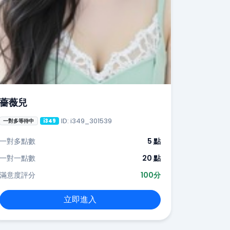
薔薇兒
ID: i349_301539
一對多等待中
i349
一對多點數
5 點
一對一點數
20 點
滿意度評分
100分
立即進入