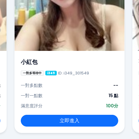
小紅包
ID: i349_301549
一對多等待中
i349
點
一對多點數
--
點
一對一點數
15 點
分
滿意度評分
100分
立即進入