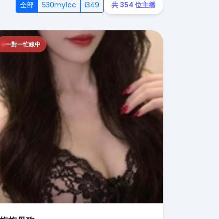
全部
530my1cc
i349
共 354 位主播
一對一忙線中