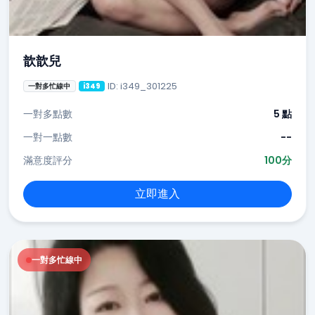
歆歆兒
ID: i349_301225
一對多忙線中
i349
一對多點數
5 點
一對一點數
--
滿意度評分
100分
立即進入
一對多忙線中