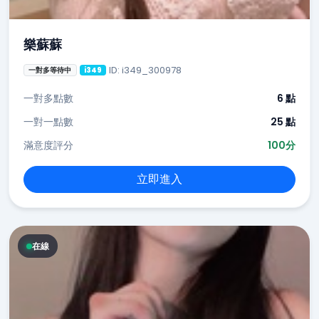
樂蘇蘇
ID: i349_300978
一對多等待中
i349
一對多點數
6 點
一對一點數
25 點
滿意度評分
100分
立即進入
在線