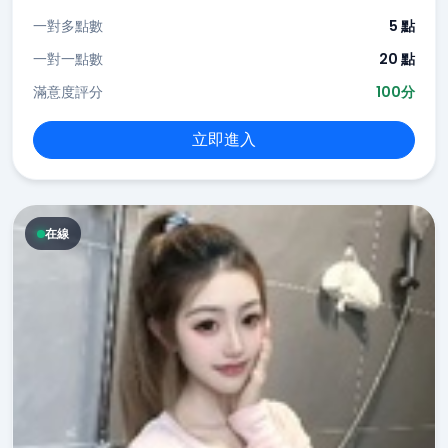
一對多點數
5 點
一對一點數
20 點
滿意度評分
100分
立即進入
在線