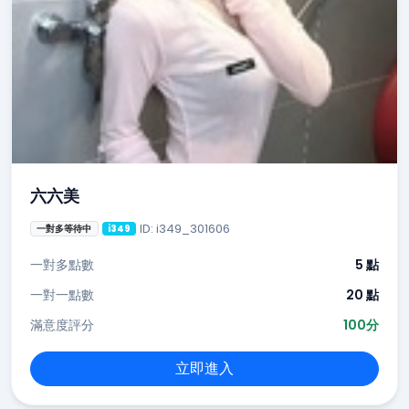
六六美
ID: i349_301606
一對多等待中
i349
一對多點數
5 點
一對一點數
20 點
滿意度評分
100分
立即進入