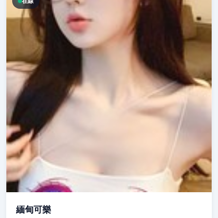
在線
緬甸可樂