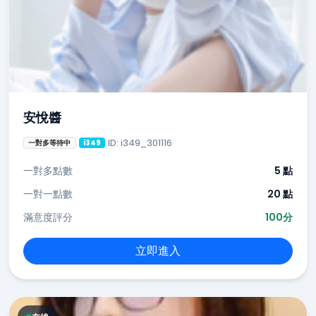
安悅醬
ID: i349_301116
一對多等待中
i349
一對多點數
5 點
一對一點數
20 點
滿意度評分
100分
立即進入