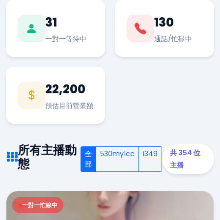
31
130
一對一等待中
通話/忙碌中
22,200
預估目前營業額
所有主播動
共 354 位
全
530my1cc
i349
態
部
主播
一對一忙線中