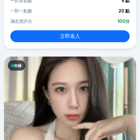
一對多點數
5 點
一對一點數
20 點
滿意度評分
100分
立即進入
在線