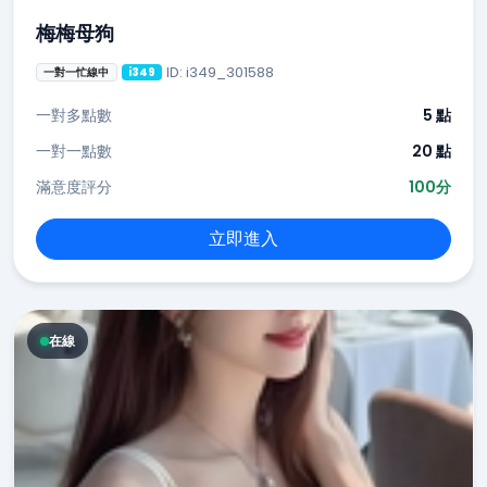
梅梅母狗
ID: i349_301588
一對一忙線中
i349
一對多點數
5 點
一對一點數
20 點
滿意度評分
100分
立即進入
在線