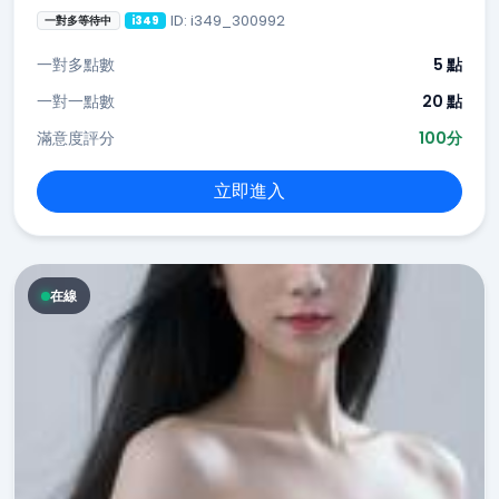
ID: i349_300992
一對多等待中
i349
一對多點數
5 點
一對一點數
20 點
滿意度評分
100分
立即進入
在線