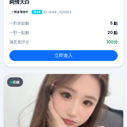
純情大白
ID: i349_301362
一對多等待中
i349
一對多點數
5 點
一對一點數
20 點
滿意度評分
100分
立即進入
在線