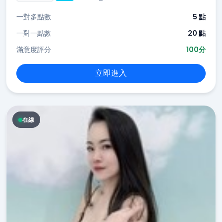
一對多點數
5 點
一對一點數
20 點
滿意度評分
100分
立即進入
在線