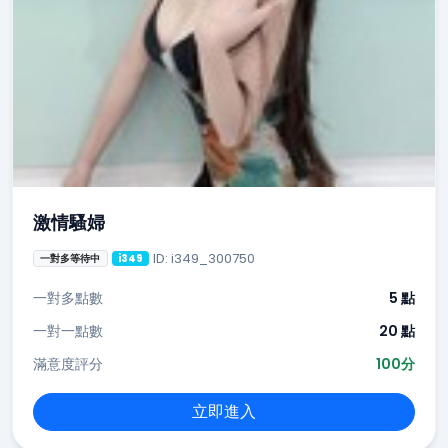
激情騷婦
ID: i349_300750
一對多等待中
i349
一對多點數
5 點
一對一點數
20 點
滿意度評分
100分
立即進入