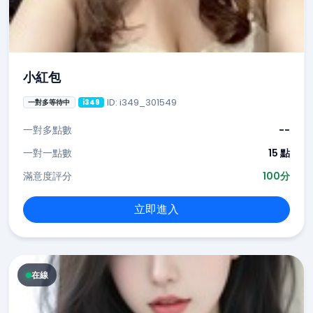
小紅包
ID: i349_301549
一對多等待中
i349
一對多點數
--
一對一點數
15 點
滿意度評分
100分
立即進入
在線