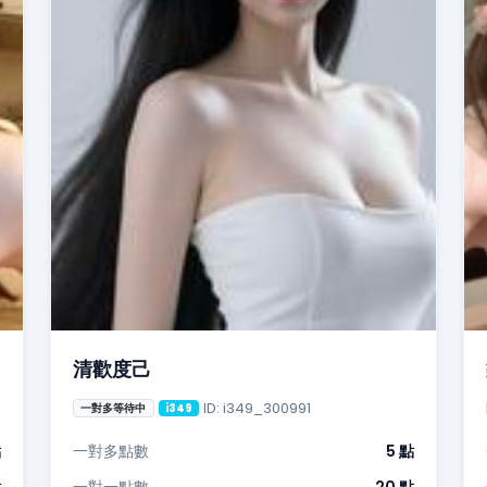
清歡度己
ID: i349_300991
一對多等待中
i349
點
一對多點數
5 點