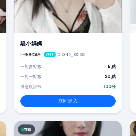
騷小媽媽
ID: i349_301139
一對多忙線中
i349
點
一對多點數
5 點
-
一對一點數
20 點
分
滿意度評分
100分
立即進入
在線