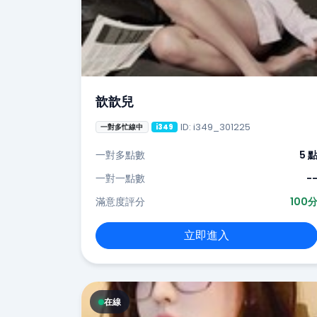
歆歆兒
ID: i349_301225
一對多忙線中
i349
一對多點數
5 
一對一點數
-
滿意度評分
100
立即進入
在線