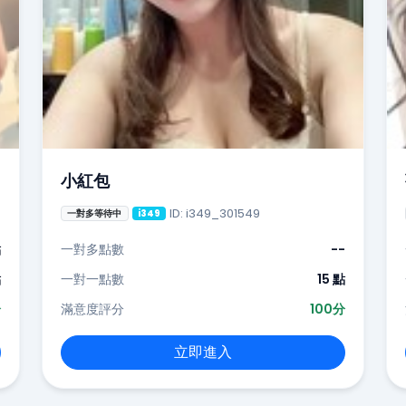
小紅包
ID: i349_301549
一對多等待中
i349
點
一對多點數
--
點
一對一點數
15 點
分
滿意度評分
100分
立即進入