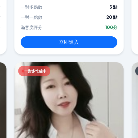
點
一對多點數
5 點
點
一對一點數
20 點
分
滿意度評分
100分
立即進入
一對多忙線中