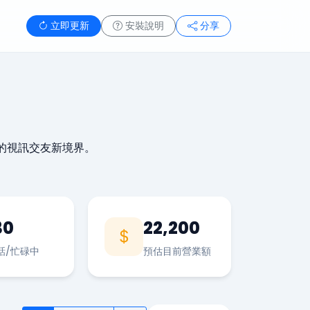
立即更新
安裝說明
分享
的視訊交友新境界。
30
22,200
話/忙碌中
預估目前營業額