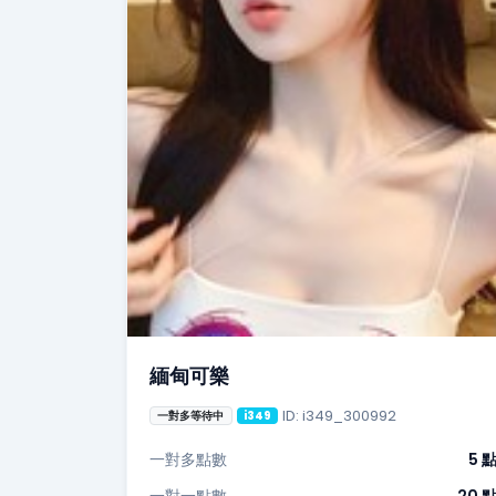
緬甸可樂
ID: i349_300992
一對多等待中
i349
一對多點數
5 