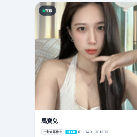
在線
馬寶兒
ID: i349_301389
一對多等待中
i349