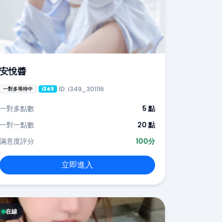
安悅醬
ID: i349_301116
一對多等待中
i349
一對多點數
5 點
一對一點數
20 點
滿意度評分
100分
立即進入
在線