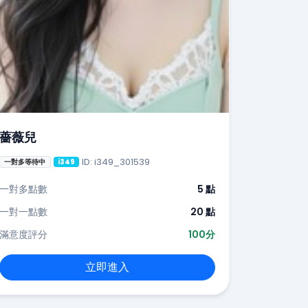
薔薇兒
ID: i349_301539
一對多等待中
i349
一對多點數
5 點
一對一點數
20 點
滿意度評分
100分
立即進入