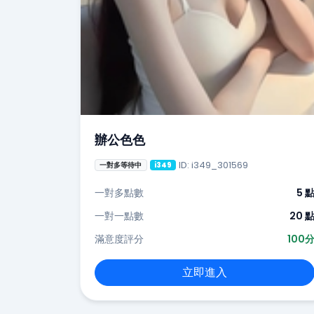
辦公色色
ID: i349_301569
一對多等待中
i349
一對多點數
5 
一對一點數
20 
滿意度評分
100
立即進入