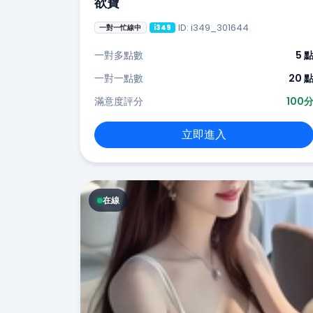
欲寶
ID: i349_301644
一對一忙線中
i349
一對多點數
5 
一對一點數
20 
滿意度評分
100
立即進入
在線