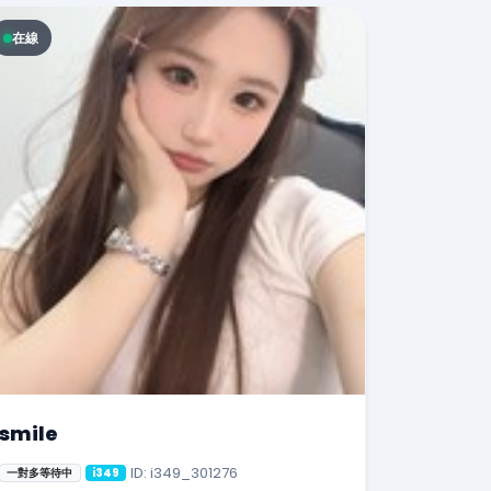
在線
smile
ID: i349_301276
一對多等待中
i349