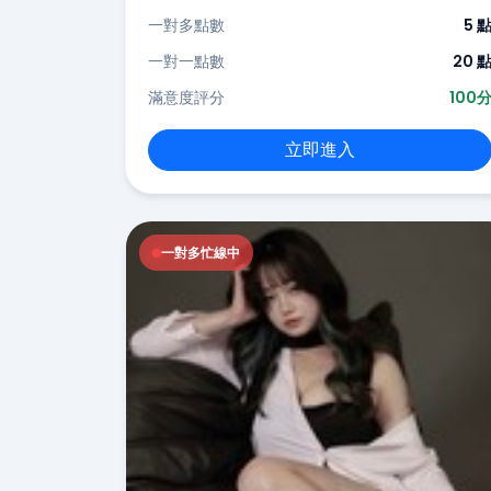
一對多點數
5 
一對一點數
20 
滿意度評分
100
立即進入
一對多忙線中