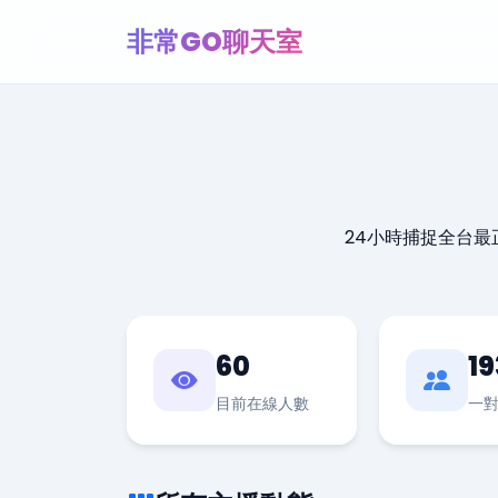
非常GO聊天室
24小時捕捉全台
60
19
目前在線人數
一