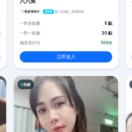
六六美
ID: i349_301606
一對多等待中
i349
點
一對多點數
5 點
點
一對一點數
20 點
分
滿意度評分
100分
立即進入
在線