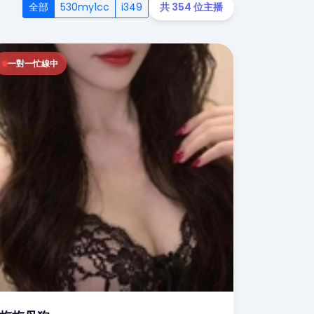
全部
530my1cc
i349
共 354 位主播
一對一忙線中