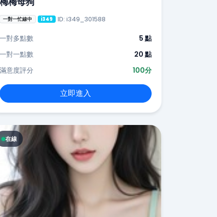
梅梅母狗
ID: i349_301588
一對一忙線中
i349
一對多點數
5 點
一對一點數
20 點
滿意度評分
100分
立即進入
在線