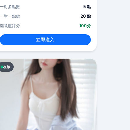
一對多點數
5 點
一對一點數
20 點
滿意度評分
100分
立即進入
在線