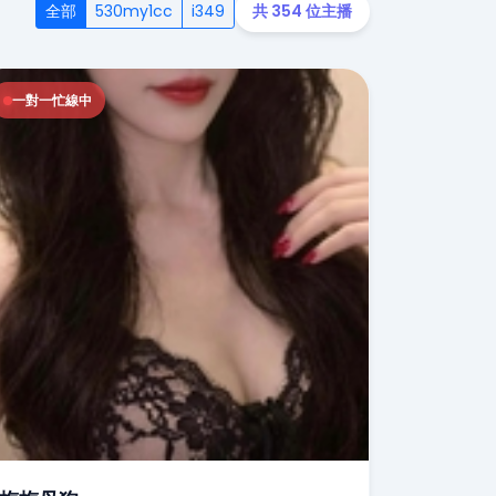
全部
530my1cc
i349
共 354 位主播
一對一忙線中