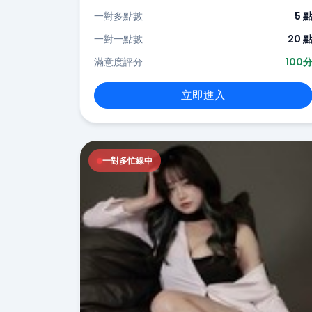
一對多點數
5 
一對一點數
20 
滿意度評分
100
立即進入
一對多忙線中