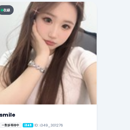
在線
smile
ID: i349_301276
一對多等待中
i349