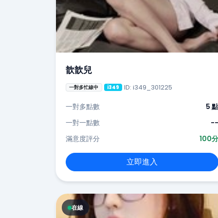
歆歆兒
ID: i349_301225
一對多忙線中
i349
一對多點數
5 
一對一點數
-
滿意度評分
100
立即進入
在線