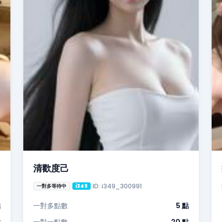
清歡度己
ID: i349_300991
一對多等待中
i349
點
一對多點數
5 點