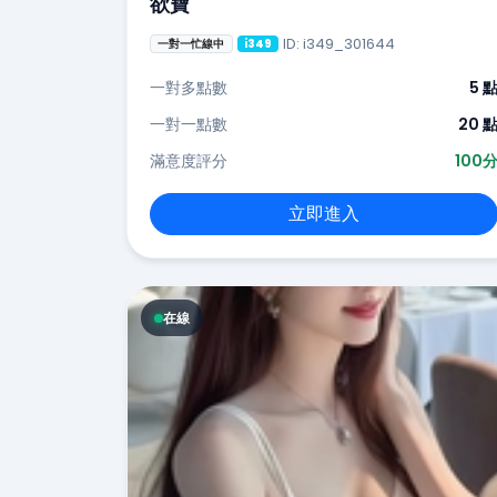
欲寶
ID: i349_301644
一對一忙線中
i349
一對多點數
5 
一對一點數
20 
滿意度評分
100
立即進入
在線