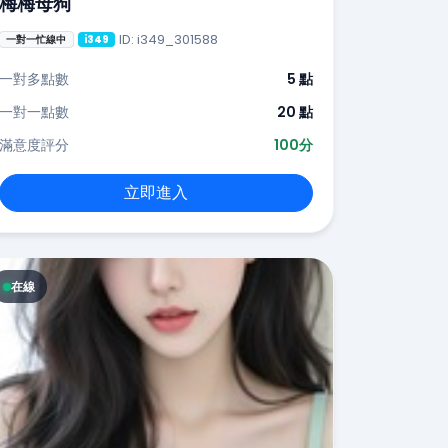
梅梅母狗
ID: i349_301588
一對一忙線中
i349
一對多點數
5 點
一對一點數
20 點
滿意度評分
100分
立即進入
在線