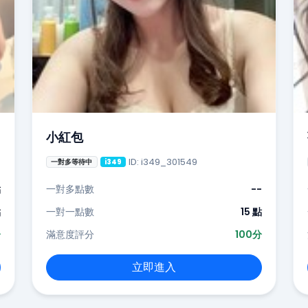
小紅包
ID: i349_301549
一對多等待中
i349
點
一對多點數
--
點
一對一點數
15 點
分
滿意度評分
100分
立即進入