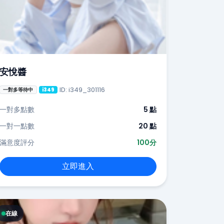
安悅醬
ID: i349_301116
一對多等待中
i349
一對多點數
5 點
一對一點數
20 點
滿意度評分
100分
立即進入
在線