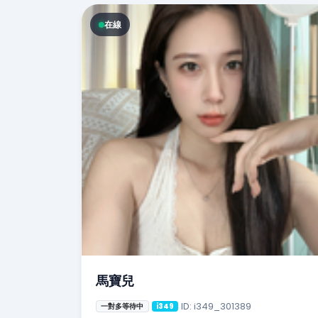
在線
馬寶兒
ID: i349_301389
一對多等待中
i349