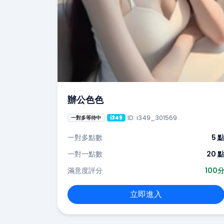
辦公色色
ID: i349_301569
一對多等待中
i349
一對多點數
5 
一對一點數
20 
滿意度評分
100
立即進入