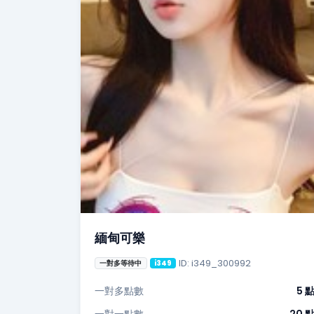
緬甸可樂
ID: i349_300992
一對多等待中
i349
一對多點數
5 