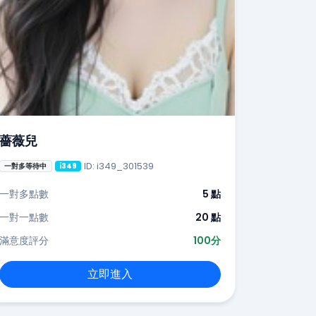
薔薇兒
ID: i349_301539
一對多等待中
i349
一對多點數
5 點
一對一點數
20 點
滿意度評分
100分
立即進入