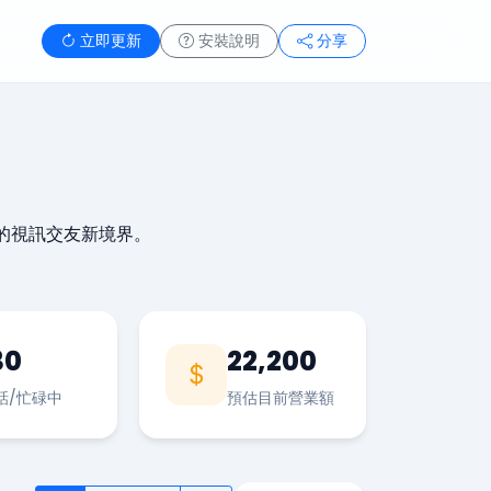
立即更新
安裝說明
分享
的視訊交友新境界。
30
22,200
話/忙碌中
預估目前營業額