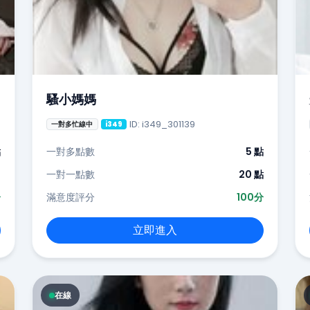
騷小媽媽
ID: i349_301139
一對多忙線中
i349
點
一對多點數
5 點
-
一對一點數
20 點
分
滿意度評分
100分
立即進入
在線