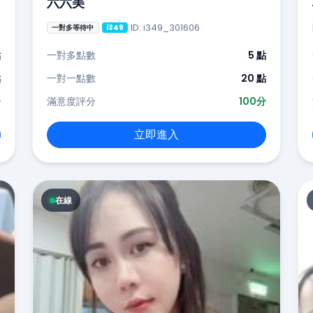
六六美
ID: i349_301606
一對多等待中
i349
點
一對多點數
5 點
點
一對一點數
20 點
分
滿意度評分
100分
立即進入
在線