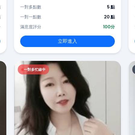
點
一對多點數
5 點
點
一對一點數
20 點
分
滿意度評分
100分
立即進入
一對多忙線中