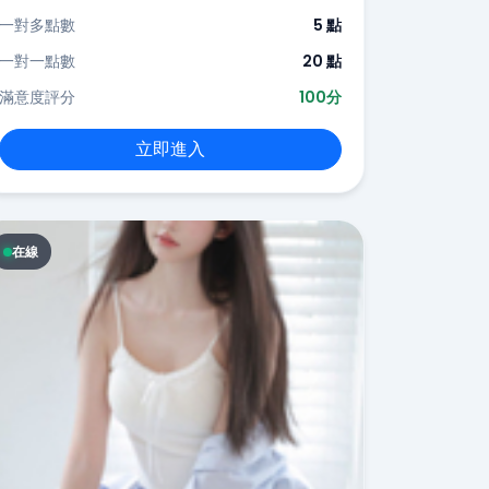
一對多點數
5 點
一對一點數
20 點
滿意度評分
100分
立即進入
在線