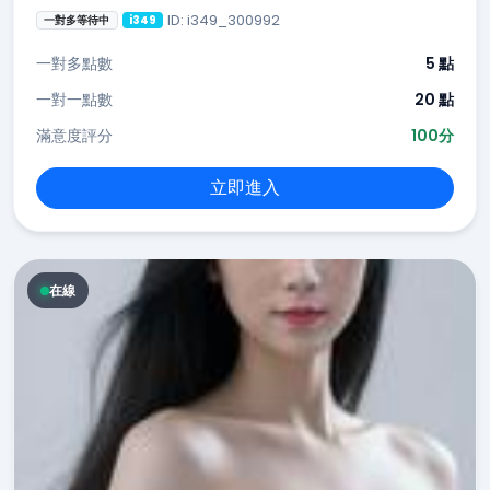
ID: i349_300992
一對多等待中
i349
一對多點數
5 點
一對一點數
20 點
滿意度評分
100分
立即進入
在線