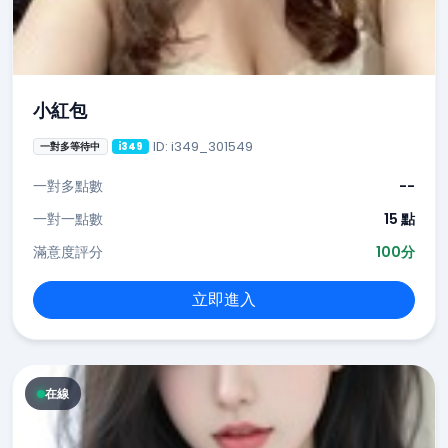
小紅包
ID: i349_301549
一對多等待中
i349
一對多點數
--
一對一點數
15 點
滿意度評分
100分
立即進入
在線