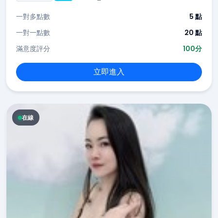
一對多點數
5 點
一對一點數
20 點
滿意度評分
100分
立即進入
在線