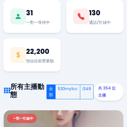
31
130
一對一等待中
通話/忙碌中
22,200
預估目前營業額
所有主播動
共 354 位
全
530my1cc
i349
態
部
主播
一對一忙線中