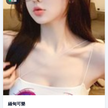
在線
緬甸可樂