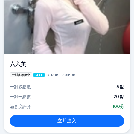
六六美
ID: i349_301606
一對多等待中
i349
一對多點數
5 點
一對一點數
20 點
滿意度評分
100分
立即進入