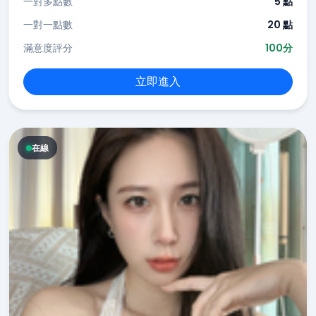
一對多點數
5 點
一對一點數
20 點
滿意度評分
100分
立即進入
在線