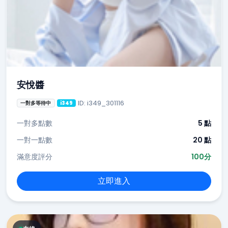
安悅醬
ID: i349_301116
一對多等待中
i349
一對多點數
5 點
一對一點數
20 點
滿意度評分
100分
立即進入