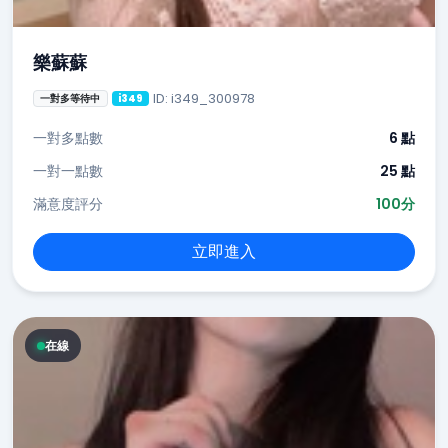
樂蘇蘇
ID: i349_300978
一對多等待中
i349
一對多點數
6 點
一對一點數
25 點
滿意度評分
100分
立即進入
在線