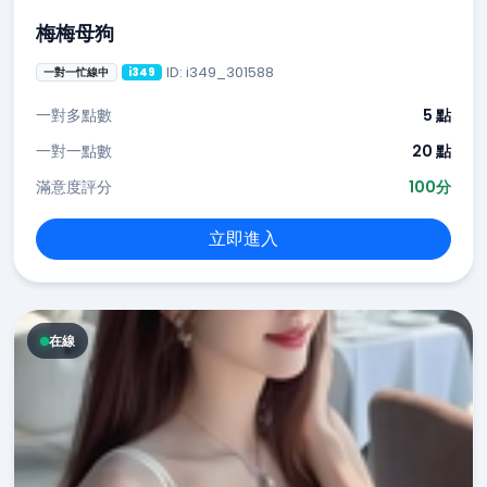
梅梅母狗
ID: i349_301588
一對一忙線中
i349
一對多點數
5 點
一對一點數
20 點
滿意度評分
100分
立即進入
在線