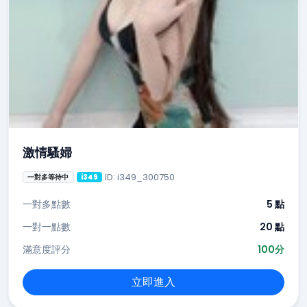
激情騷婦
ID: i349_300750
一對多等待中
i349
一對多點數
5 點
一對一點數
20 點
滿意度評分
100分
立即進入