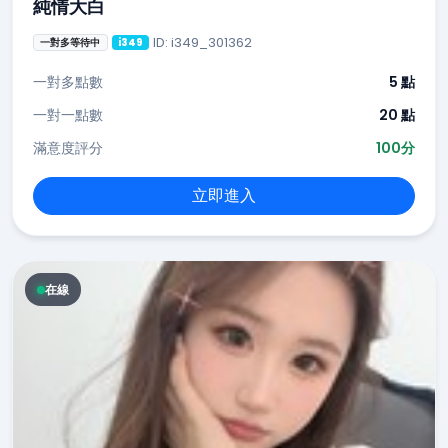
純情大白
ID: i349_301362
一對多等待中
i349
一對多點數
5 點
一對一點數
20 點
滿意度評分
100分
立即進入
在線