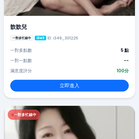
歆歆兒
ID: i349_301225
一對多忙線中
i349
一對多點數
5 點
一對一點數
--
滿意度評分
100分
立即進入
一對多忙線中