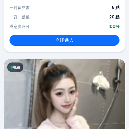
一對多點數
5 點
一對一點數
20 點
滿意度評分
100分
立即進入
在線